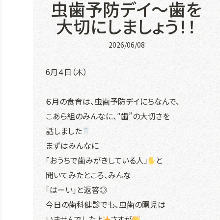
虫歯予防デイ～歯を
大切にしましょう！！
2026/06/08
6月４日（木）
６月の食育は、虫歯予防デイにちなんで、
こあら組のみんなに、″歯”の大切さを
話しました
まずはみんなに
「おうちで歯みがきしている人」
と
聞いてみたところ、みんな
「はーい」と返答◎
今日の歯科健診でも、虫歯の園児は
いませんでしたよ
さすが