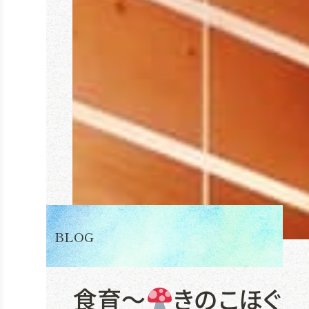
BLOG
食育～
きのこほぐ