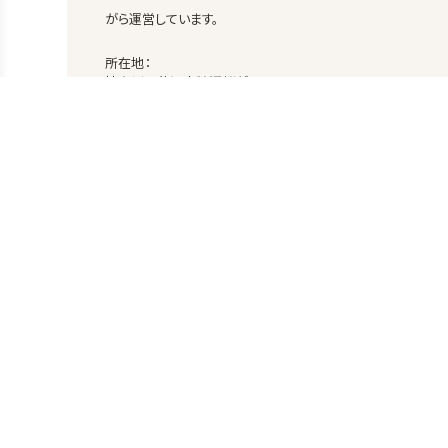
がら運営しています。
所在地：
神奈川県藤沢市鵠沼桜が岡1-6-5
s
連絡先：
0466-28-0123
代表：
坂田 亮子
施設長：
新井 利佳
園児定員：
0歳/３人 1歳/８人 2歳/８人 定員/19人
お問い合わせ
入園案内